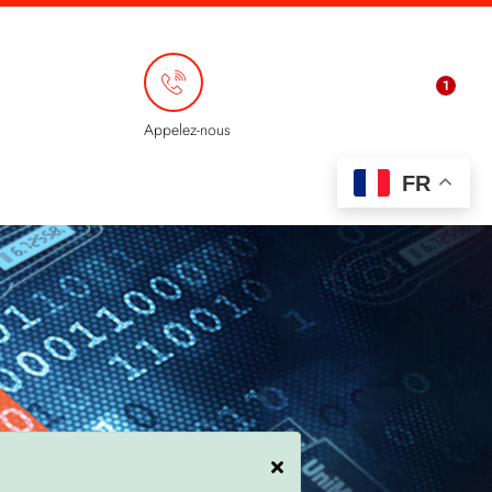
1
Appelez-nous
+33 (0)5 17 20 60 61
FR