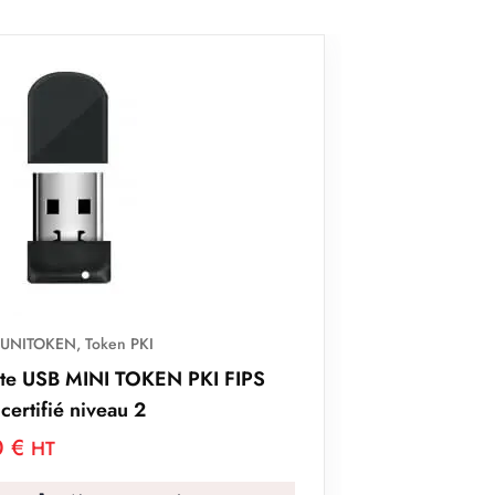
Gamme UNITOKEN
,
Token PKI
UniToken PKI, CCID – 32 Go
76,80
€
HT
Ajouter au panier