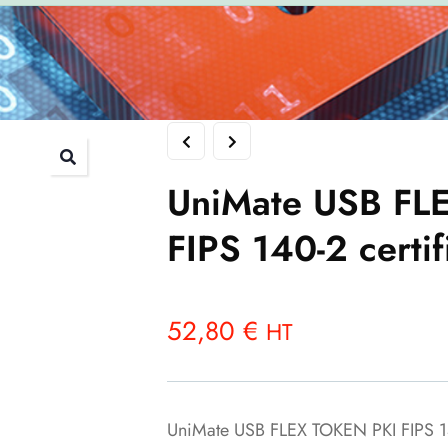
UniMate USB FL
FIPS 140-2 certif
52,80
€
HT
UniMate USB FLEX TOKEN PKI FIPS 14