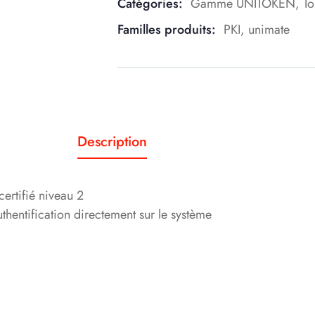
Catégories:
Gamme UNITOKEN
,
To
Familles produits:
PKI
,
unimate
Description
rtifié niveau 2
thentification directement sur le système