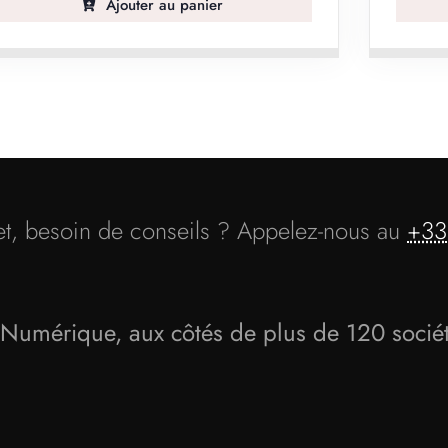
Ajouter au panier
et, besoin de conseils ? Appelez-nous au
+33
umérique, aux côtés de plus de 120 socié