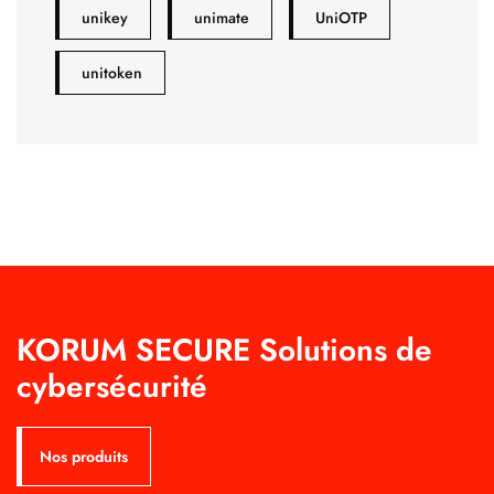
unikey
unimate
UniOTP
unitoken
KORUM SECURE Solutions de
cybersécurité
Nos produits