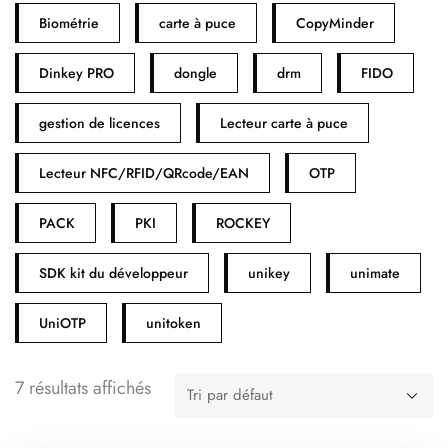
Biométrie
carte à puce
CopyMinder
Dinkey PRO
dongle
drm
FIDO
gestion de licences
Lecteur carte à puce
Lecteur NFC/RFID/QRcode/EAN
OTP
PACK
PKI
ROCKEY
SDK kit du développeur
unikey
unimate
UniOTP
unitoken
7 résultats affichés