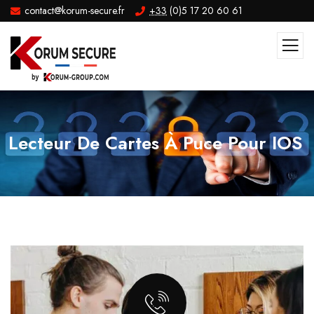
contact@korum-secure.fr
+33
(0)5 17 20 60 61
Lecteur De Cartes À Puce Pour IOS