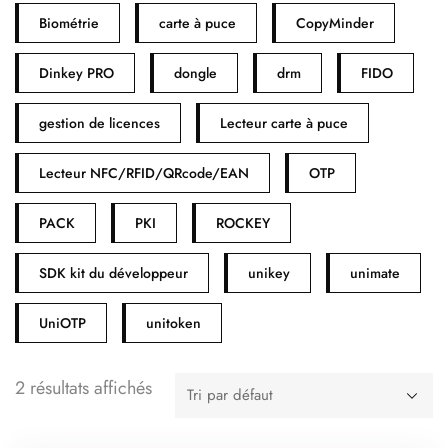
Biométrie
carte à puce
CopyMinder
Dinkey PRO
dongle
drm
FIDO
gestion de licences
Lecteur carte à puce
Lecteur NFC/RFID/QRcode/EAN
OTP
PACK
PKI
ROCKEY
SDK kit du développeur
unikey
unimate
UniOTP
unitoken
2 résultats affichés