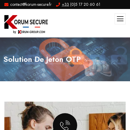
contact@korum-secure.fr
+33
(0)5 17 20 60 61
Solution De Jeton OTP