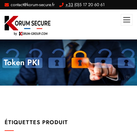
contact@korum-secure.fr
+33
(0)5 17 20 60 61
Token PKI
ÉTIQUETTES PRODUIT