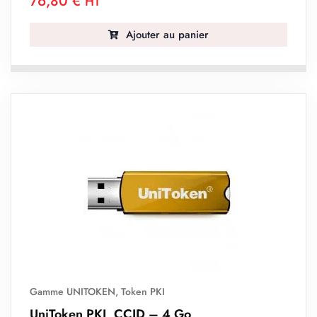
76,80
€
HT
Ajouter au panier
Gamme UNITOKEN
,
Token PKI
UniToken PKI, CCID – 4 Go