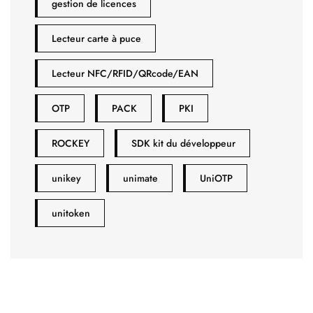
gestion de licences
Lecteur carte à puce
Lecteur NFC/RFID/QRcode/EAN
OTP
PACK
PKI
ROCKEY
SDK kit du développeur
unikey
unimate
UniOTP
unitoken