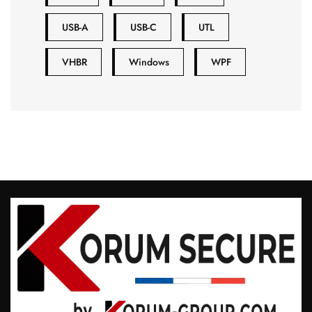
USB-A
USB-C
UTL
VHBR
Windows
WPF