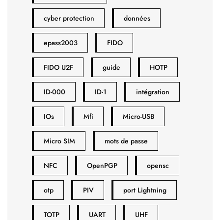
cyber protection
données
epass2003
FIDO
FIDO U2F
guide
HOTP
ID-000
ID-1
intégration
IOs
Mfi
Micro-USB
Micro SIM
mots de passe
NFC
OpenPGP
opensc
otp
PIV
port Lightning
TOTP
UART
UHF