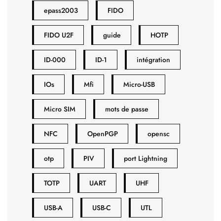
epass2003
FIDO
FIDO U2F
guide
HOTP
ID-000
ID-1
intégration
IOs
Mfi
Micro-USB
Micro SIM
mots de passe
NFC
OpenPGP
opensc
otp
PIV
port Lightning
TOTP
UART
UHF
USB-A
USB-C
UTL