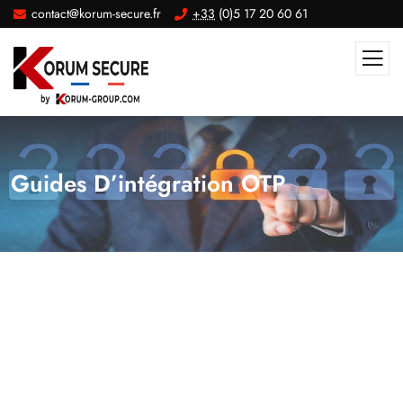
contact@korum-secure.fr
+33
(0)5 17 20 60 61
Guides D’intégration OTP