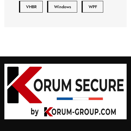
VHBR
Windows
WPF