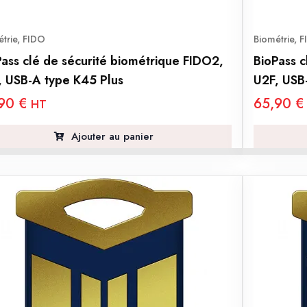
trie
,
FIDO
Biométrie
,
F
Pass clé de sécurité biométrique FIDO2,
BioPass c
, USB-A type K45 Plus
U2F, USB
,90
€
65,90
€
HT
Ajouter au panier