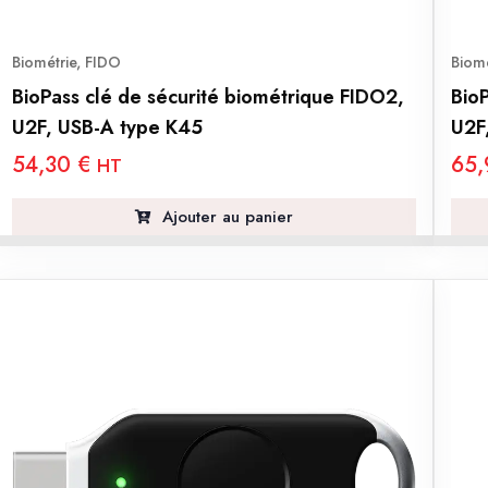
Biométrie
,
FIDO
Biomé
BioPass clé de sécurité biométrique FIDO2,
Bio
U2F, USB-A type K45
U2F
54,30
€
65
HT
Ajouter au panier