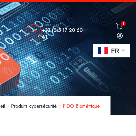
1
Appelez-nous
+33 (0)5 17 20 60
61
FR
eil
Produits cybersécurité
FIDO Biométrique