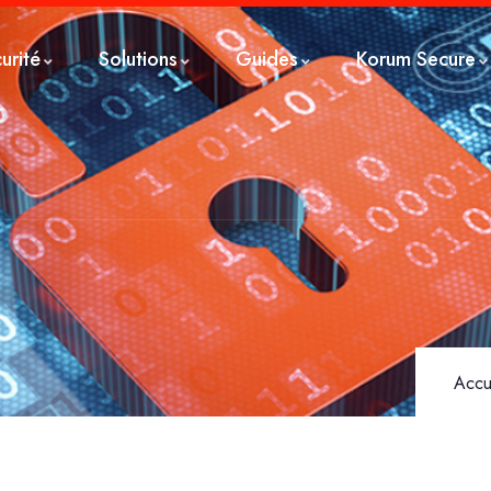
urité
Solutions
Guides
Korum Secure
Accu