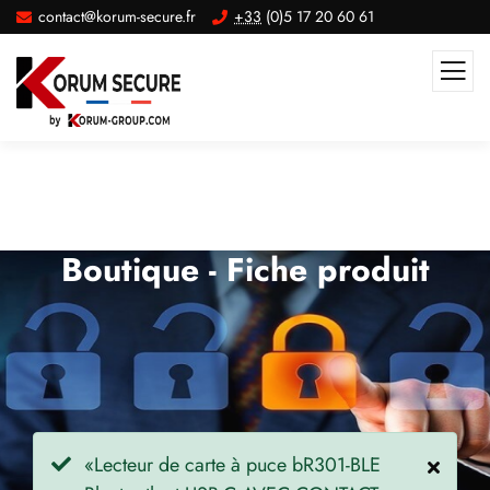
contact@korum-secure.fr
+33
(0)5 17 20 60 61
Boutique - Fiche produit
«Lecteur de carte à puce bR301-BLE