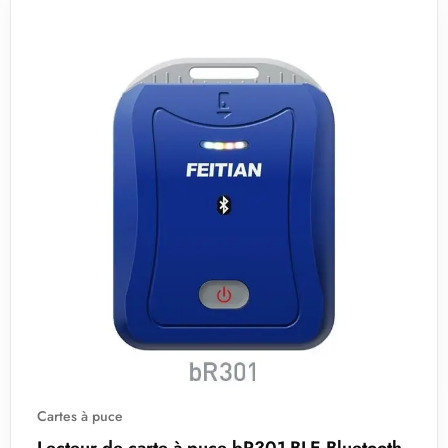
Cartes à puce
Lecteur de carte SIM B9 R301 SIM USB-A
ULTRA COMPACT
14,60
€
HT
Ajouter au panier