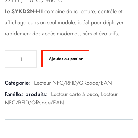
27 mm, −10 °C / +60 °C.
Le
SYKD2N-H1
combine donc lecture, contrôle et
affichage dans un seul module, idéal pour déployer
rapidement des accès modernes, sûrs et évolutifs.
Ajouter au panier
Catégorie:
Lecteur NFC/RFID/QRcode/EAN
Product Meta
Familles produits:
Lecteur carte à puce
,
Lecteur
NFC/RFID/QRcode/EAN