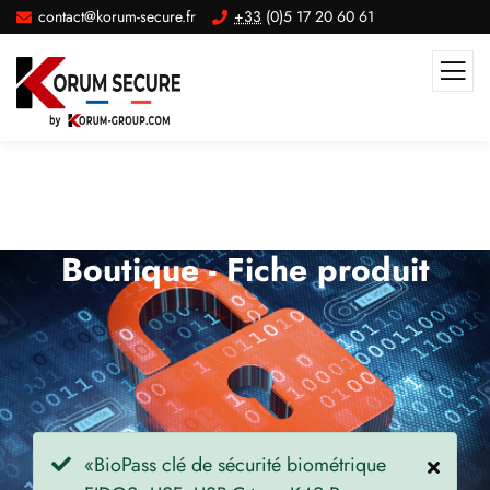
contact@korum-secure.fr
+33
(0)5 17 20 60 61
Boutique - Fiche produit
«BioPass clé de sécurité biométrique