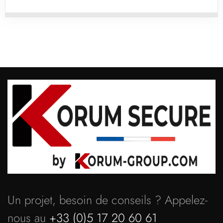
Un projet, besoin de conseils ? Appelez-
nous au
+33
(0)5 17 20 60 61