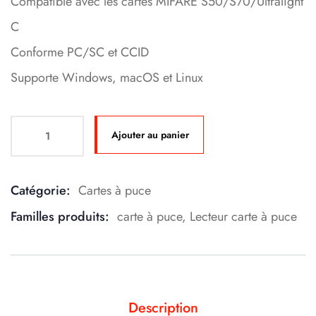
Compatible avec les cartes MIFARE S50/S70/Ultralight
C
Conforme PC/SC et CCID
Supporte Windows, macOS et Linux
Ajouter au panier
Catégorie:
Cartes à puce
Product Meta
Familles produits:
carte à puce
,
Lecteur carte à puce
Description