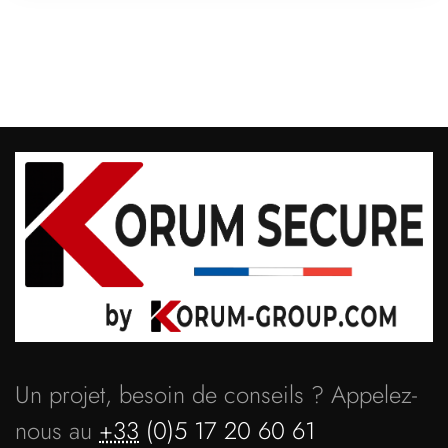
Un projet, besoin de conseils ? Appelez-
nous au
+33
(0)5 17 20 60 61